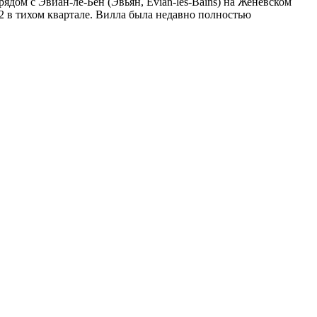
ядом с Эвиан-ле-Бен (Эвьян, Evian-les-Bains) на Женевском
2 в тихом квартале. Вилла была недавно полностью