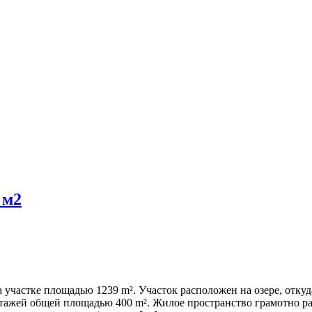
 м2
 участке площадью 1239 m². Участок расположен на озере, отк
этажей общей площадью 400 m². Жилое пространство грамотно ра