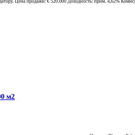
датору. Цена продажи: € 520.000 Доходность: прим. 4,62% Ком
00 м2