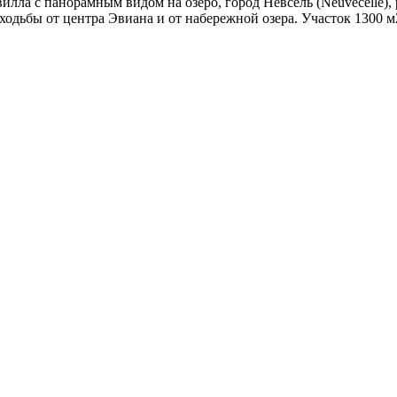
ла с панорамным видом на озеро, город Невсель (Neuvecelle), р
ходьбы от центра Эвиана и от набережной озера. Участок 1300 м