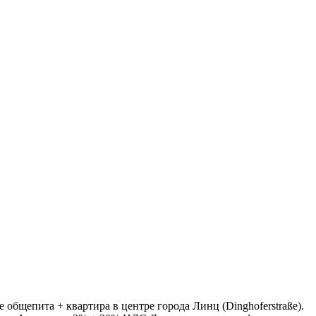
бщепита + квартира в центре города Линц (Dinghoferstraße).