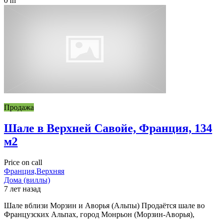
0 m
Продажа
Шале в Верхней Савойе, Франция, 134
м2
Price on call
Франция,Верхняя
Дома (виллы)
7 лет назад
Шале вблизи Морзин и Аворья (Альпы) Продаётся шале во
Французских Альпах, город Монрьон (Морзин-Аворья),