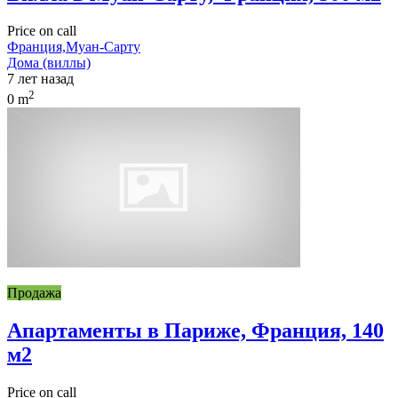
Price on call
Франция,Муан-Сарту
Дома (виллы)
7 лет назад
2
0 m
Продажа
Апартаменты в Париже, Франция, 140
м2
Price on call