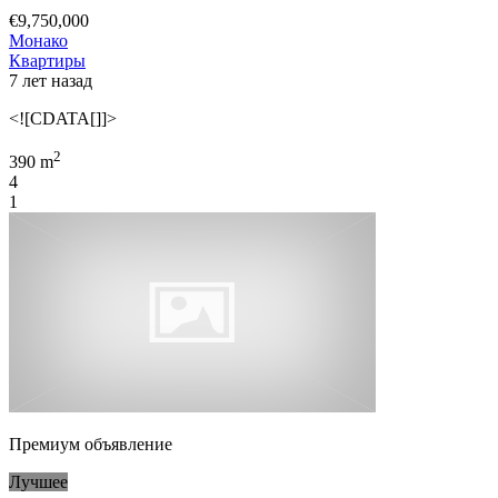
€9,750,000
Монако
Квартиры
7 лет назад
<![CDATA[]]>
2
390 m
4
1
Премиум объявление
Лучшее